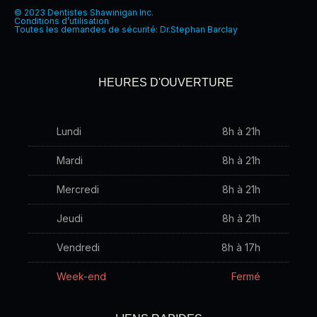
e
© 2023 Dentistes Shawinigan Inc.
Conditions d’utilisation
b
Toutes les demandes de sécurité: Dr.Stephan Barclay
o
o
k
HEURES D'OUVERTURE
Lundi
8h à 21h
Mardi
8h à 21h
Mercredi
8h à 21h
Jeudi
8h à 21h
Vendredi
8h à 17h
Week-end
Fermé