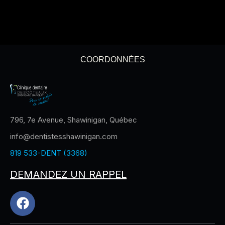
COORDONNÉES
796, 7e Avenue, Shawinigan, Québec
info@dentistesshawinigan.com
819 533-DENT (3368)
DEMANDEZ UN RAPPEL
F
a
c