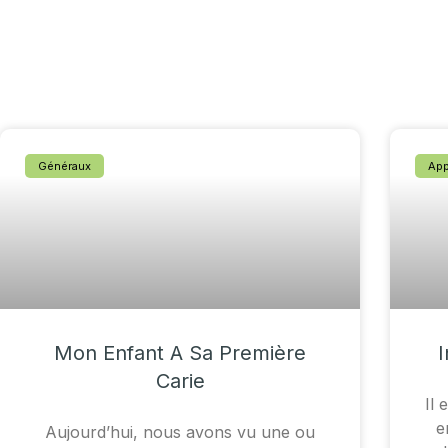
Généraux
App
Mon Enfant A Sa Première
I
Carie
Il 
e
Aujourd’hui, nous avons vu une ou