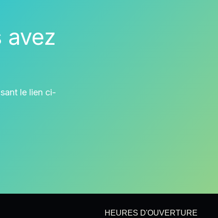
s avez
ant le lien ci-
HEURES D'OUVERTURE